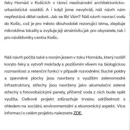
řeky Hornád v Košicích v rámci mezinárodní architektonicko-
urbanistické soutěži. A i když jsme nevyhráli, náš návrh nám
nepřestává dělat radost. Jak se líbí Vám? Náš návrh navrací vodu
do Košic, což je pro město dlouhodobě rezonující téma, zlepšuje
mikroklima lokality a zvyšuje její atraktivitu jak pro obyvatele, tak i
pro návštěvníky centra Košic.
Náš návrh počítá také s novým jezem v toku Hornádu, který rozšíří
koryto řeky a vytvoří mokřady s pozitivním vlivem na biologickou
rozmanitost a retenční funkcí v případě rozvodnění. Suché poldry
a zpevněné plochy jsou navrženy s využitím zelenomodré
infrastruktury, střechy jsou navrženy jako akumulační zelené
střechy s fotovoltaickými panely, přičemž voda z nich bude opět
využita. Celkově projekt zdůrazňuje trvalou udržitelnost s
ohledem na sociální, environmentální a ekonomický aspekt. Více
informací o celém projektu naleznete
ZDE
.