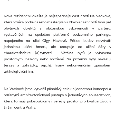
Nová rezidenční lokalita je nejzápadnější část čtvrti Na Vackově,
která vzniká podle našeho masterplanu. Novou část čtvrti tvoří pět
obytných objektů s občanskou vybaveností v parteru,
vystavěných na společné platformě podzemního parkingu,
napojeného na ulici Olgy Havlové. Pětice budov nevytváří
jednolitou uliční hmotu, ale ustupuje od uliční čáry v
charakteristické (a)symetrii. Většina bytů je vybavena
prostornými balkony nebo lodžiemi. Na přízemní byty navazují
terasy a zahrádky, jejichž hrany nekonvenčním způsobem
artikulují uliční linii.
Na Vackově jsme vytvořili působivý celek s jednotnou koncepcí a
odlišnými architektonickými přístupy v jednotlivých sousedstvích,
která formují polosoukromý i veřejný prostor pro kvalitní život v
širším centru Prahy.